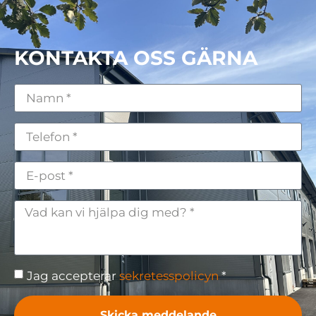
KONTAKTA OSS GÄRNA
Jag accepterar
sekretesspolicyn
*
Skicka meddelande