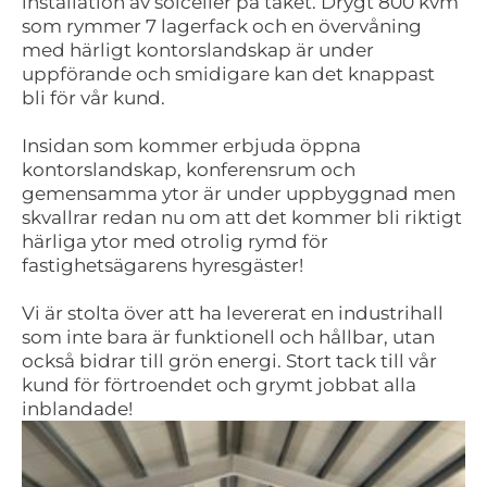
installation av solceller på taket. Drygt 800 kvm
som rymmer 7 lagerfack och en övervåning
med härligt kontorslandskap är under
uppförande och smidigare kan det knappast
bli för vår kund.
Insidan som kommer erbjuda öppna
kontorslandskap, konferensrum och
gemensamma ytor är under uppbyggnad men
skvallrar redan nu om att det kommer bli riktigt
härliga ytor med otrolig rymd för
fastighetsägarens hyresgäster!
Vi är stolta över att ha levererat en industrihall
som inte bara är funktionell och hållbar, utan
också bidrar till grön energi. Stort tack till vår
kund för förtroendet och grymt jobbat alla
inblandade!