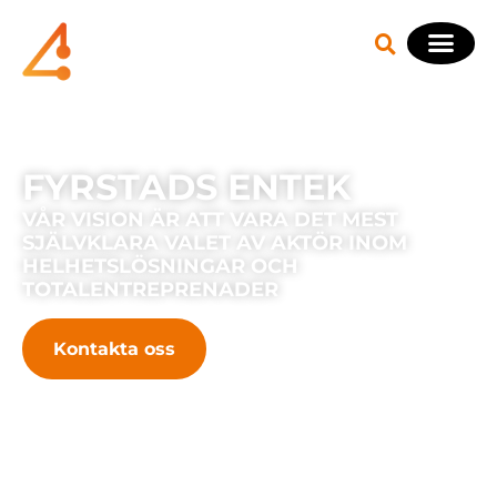
FYRSTADS ENTEK
VÅR VISION ÄR ATT VARA DET MEST
SJÄLVKLARA VALET AV AKTÖR INOM
HELHETSLÖSNINGAR OCH
TOTALENTREPRENADER
Kontakta oss