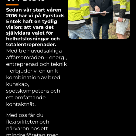
Sedan vår start våren
2016 har vi på Fyrstads
Entek haft en tydlig
vision: att vara det
självklara valet för
helhetslösningar och
totalentreprenader.
Med tre huvudsakliga
affärsområden – energi,
entreprenad och teknik
– erbjuder vi en unik
kombination av bred
kunskap,
spetskompetens och
ett omfattande
kontaktnät.
Med oss får du
flexibiliteten och
närvaron hos ett
mindre företag med