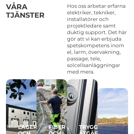
VÅRA
Hos oss arbetar erfarna
elektriker, tekniker,
TJÄNSTER
installatörer och
projektledare samt
duktig support. Det här
gör att vi kan erbjuda
spetskompetens inom
el, larm, övervakning,
passage, tele,
solcellsanläggningar
med mera.
LAGER
FIBER
TRYGGHETSSKAPA
SOLCEL
OCH
OCH
ÅTGÄRDER