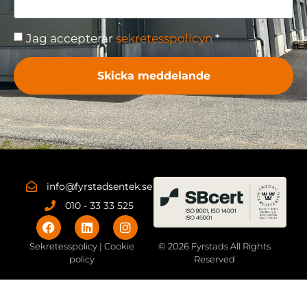
Jag accepterar
sekretesspolicyn
*
Skicka meddelande
info@fyrstadsentek.se
010 - 33 33 525
Sekretesspolicy | Cookie
© 2026 Fyrstads All Rights
policy
Reserved