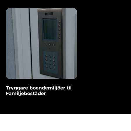
Tryggare boendemiljöer til
Familjebostäder